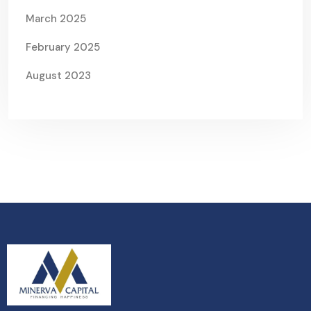
March 2025
February 2025
August 2023