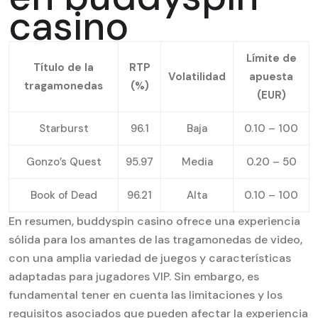
casino
Límite de
Título de la
RTP
Volatilidad
apuesta
tragamonedas
(%)
(EUR)
Starburst
96.1
Baja
0.10 – 100
Gonzo’s Quest
95.97
Media
0.20 – 50
Book of Dead
96.21
Alta
0.10 – 100
En resumen, buddyspin casino ofrece una experiencia
sólida para los amantes de las tragamonedas de video,
con una amplia variedad de juegos y características
adaptadas para jugadores VIP. Sin embargo, es
fundamental tener en cuenta las limitaciones y los
requisitos asociados que pueden afectar la experiencia