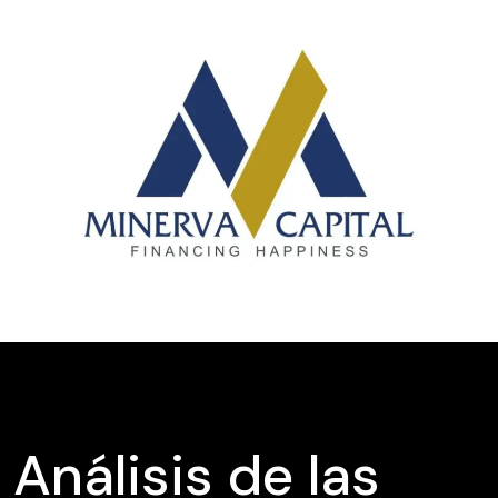
Análisis de las