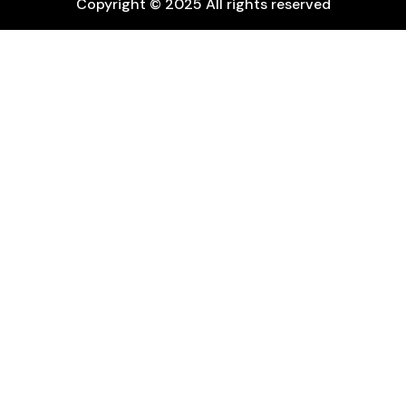
Copyright © 2025 All rights reserved