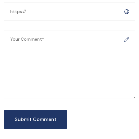
Submit Comment