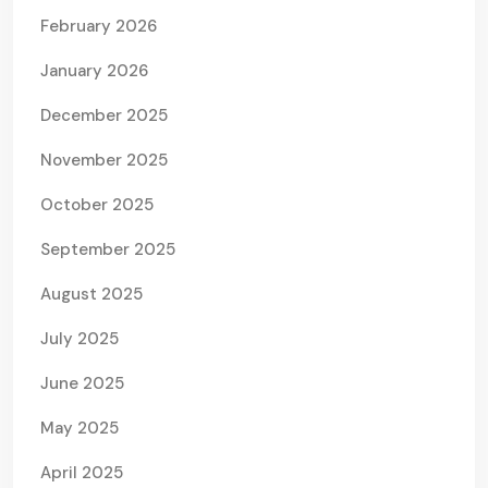
February 2026
January 2026
December 2025
November 2025
October 2025
September 2025
August 2025
July 2025
June 2025
May 2025
April 2025