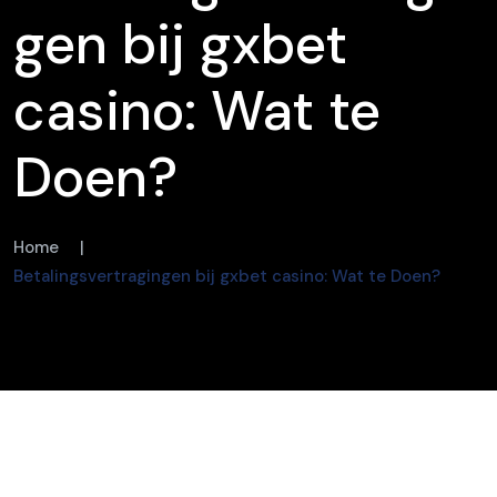
gen bij gxbet
casino: Wat te
Doen?
Home
|
Betalingsvertragingen bij gxbet casino: Wat te Doen?