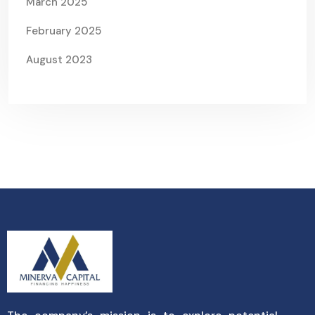
March 2025
February 2025
August 2023