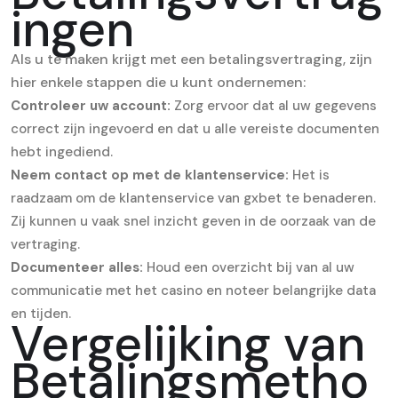
ingen
Als u te maken krijgt met een betalingsvertraging, zijn
hier enkele stappen die u kunt ondernemen:
Controleer uw account:
Zorg ervoor dat al uw gegevens
correct zijn ingevoerd en dat u alle vereiste documenten
hebt ingediend.
Neem contact op met de klantenservice:
Het is
raadzaam om de klantenservice van gxbet te benaderen.
Zij kunnen u vaak snel inzicht geven in de oorzaak van de
vertraging.
Documenteer alles:
Houd een overzicht bij van al uw
communicatie met het casino en noteer belangrijke data
en tijden.
Vergelijking van
Betalingsmetho