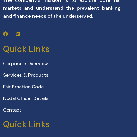
The company’s mission is to explore potential
markets and understand the prevalent banking
and finance needs of the underserved.
Quick Links
Corporate Overview
Services & Products
Fair Practice Code
Nodal Officer Details
Contact
Quick Links