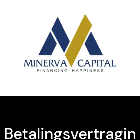
Betalingsvertragin