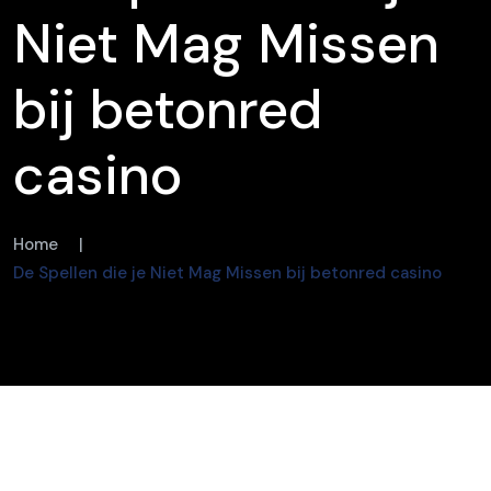
Niet Mag Missen
bij betonred
casino
Home
|
De Spellen die je Niet Mag Missen bij betonred casino