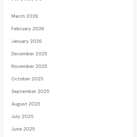
March 2026
February 2026
January 2026
December 2025
November 2025
October 2025
September 2025
August 2025
July 2025
June 2025