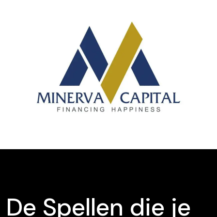
De Spellen die je