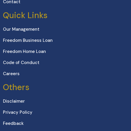
Contact
Quick Links
Our Management
Freedom Business Loan
Freedom Home Loan
Code of Conduct
Careers
Others
Disclaimer
Privacy Policy
Feedback