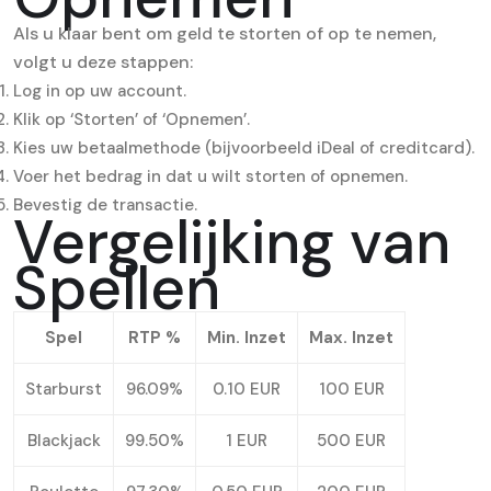
Als u klaar bent om geld te storten of op te nemen,
volgt u deze stappen:
Log in op uw account.
Klik op ‘Storten’ of ‘Opnemen’.
Kies uw betaalmethode (bijvoorbeeld iDeal of creditcard).
Voer het bedrag in dat u wilt storten of opnemen.
Bevestig de transactie.
Vergelijking van
Spellen
Spel
RTP %
Min. Inzet
Max. Inzet
Starburst
96.09%
0.10 EUR
100 EUR
Blackjack
99.50%
1 EUR
500 EUR