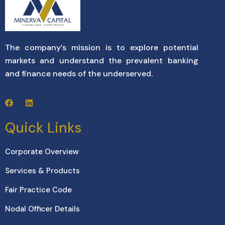
The company’s mission is to explore potential
markets and understand the prevalent banking
and finance needs of the underserved.
Quick Links
Corporate Overview
Services & Products
Fair Practice Code
Nodal Officer Details