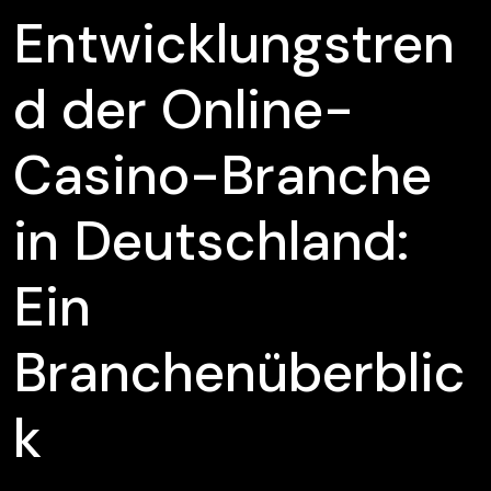
Entwicklungstren
d der Online-
Casino-Branche
in Deutschland:
Ein
Branchenüberblic
k