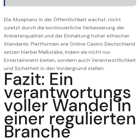
Die Akzeptanz in der Öffentlichkeit wächst, nicht
zuletzt durch die kontinuierliche Verbesserung der
Anbieterqualität und der Einhaltung hoher ethischer
Standards. Plattformen wie Online Casino Deutschland
setzen hierbei Maßstäbe, indem sie nicht nur
Entertainment bieten, sondern auch Verantwortlichkeit
und Sicherheit in den Vordergrund stellen.
Fazit: Ein
verantwortungs
voller Wandel in
einer regulierten
Branche