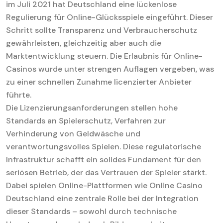
im Juli 2021 hat Deutschland eine lückenlose
Regulierung für Online-Glücksspiele eingeführt. Dieser
Schritt sollte Transparenz und Verbraucherschutz
gewährleisten, gleichzeitig aber auch die
Marktentwicklung steuern. Die Erlaubnis für Online-
Casinos wurde unter strengen Auflagen vergeben, was
zu einer schnellen Zunahme licenzierter Anbieter
führte.
Die Lizenzierungsanforderungen stellen hohe
Standards an Spielerschutz, Verfahren zur
Verhinderung von Geldwäsche und
verantwortungsvolles Spielen. Diese regulatorische
Infrastruktur schafft ein solides Fundament für den
seriösen Betrieb, der das Vertrauen der Spieler stärkt.
Dabei spielen Online-Plattformen wie Online Casino
Deutschland eine zentrale Rolle bei der Integration
dieser Standards – sowohl durch technische