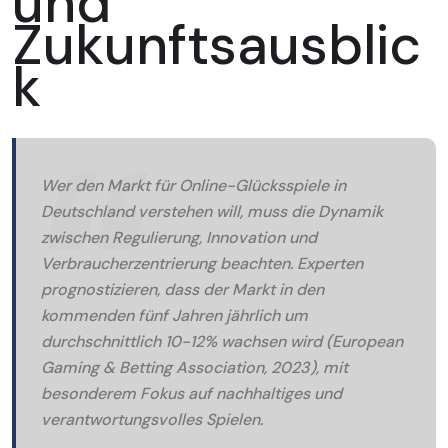
und
Zukunftsausblic
k
Wer den Markt für Online-Glücksspiele in
Deutschland verstehen will, muss die Dynamik
zwischen Regulierung, Innovation und
Verbraucherzentrierung beachten. Experten
prognostizieren, dass der Markt in den
kommenden fünf Jahren jährlich um
durchschnittlich 10-12% wachsen wird (European
Gaming & Betting Association, 2023), mit
besonderem Fokus auf nachhaltiges und
verantwortungsvolles Spielen.