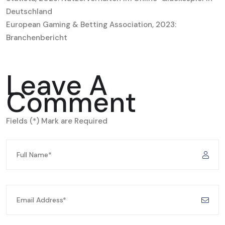
Deutschland
European Gaming & Betting Association, 2023:
Branchenbericht
Leave A
Comment
Fields (*) Mark are Required