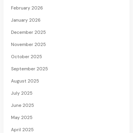
February 2026
January 2026
December 2025
November 2025
October 2025
September 2025
August 2025
July 2025
June 2025
May 2025
April 2025