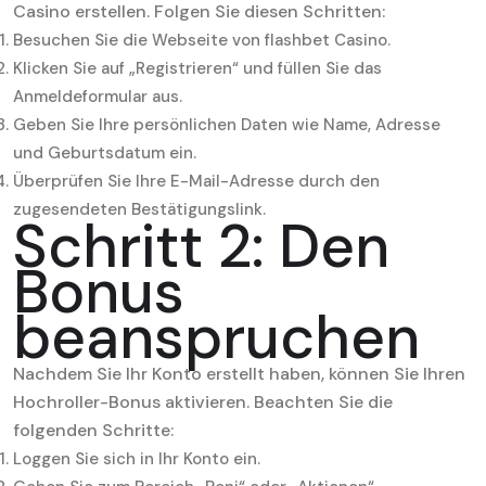
Casino erstellen. Folgen Sie diesen Schritten:
Besuchen Sie die Webseite von flashbet Casino.
Klicken Sie auf „Registrieren“ und füllen Sie das
Anmeldeformular aus.
Geben Sie Ihre persönlichen Daten wie Name, Adresse
und Geburtsdatum ein.
Überprüfen Sie Ihre E-Mail-Adresse durch den
zugesendeten Bestätigungslink.
Schritt 2: Den
Bonus
beanspruchen
Nachdem Sie Ihr Konto erstellt haben, können Sie Ihren
Hochroller-Bonus aktivieren. Beachten Sie die
folgenden Schritte:
Loggen Sie sich in Ihr Konto ein.