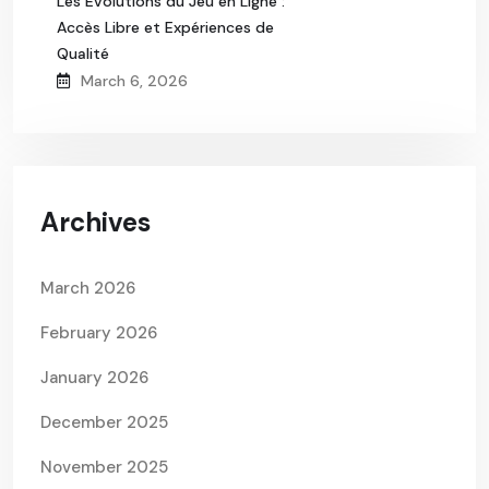
Les Évolutions du Jeu en Ligne :
Accès Libre et Expériences de
Qualité
March 6, 2026
Archives
March 2026
February 2026
January 2026
December 2025
November 2025