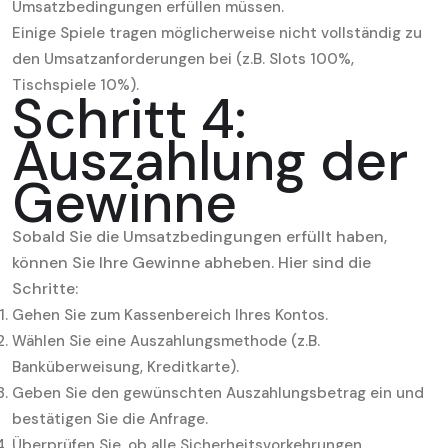
Umsatzbedingungen erfüllen müssen.
Einige Spiele tragen möglicherweise nicht vollständig zu
den Umsatzanforderungen bei (z.B. Slots 100%,
Tischspiele 10%).
Schritt 4:
Auszahlung der
Gewinne
Sobald Sie die Umsatzbedingungen erfüllt haben,
können Sie Ihre Gewinne abheben. Hier sind die
Schritte:
Gehen Sie zum Kassenbereich Ihres Kontos.
Wählen Sie eine Auszahlungsmethode (z.B.
Banküberweisung, Kreditkarte).
Geben Sie den gewünschten Auszahlungsbetrag ein und
bestätigen Sie die Anfrage.
Überprüfen Sie, ob alle Sicherheitsvorkehrungen