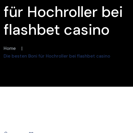
für Hochroller bei
flashbet casino
Home
|
Die besten Boni für Hochroller bei flashbet casino