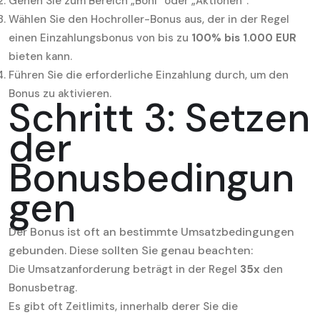
Gehen Sie zum Bereich „Boni“ oder „Aktionen“.
Wählen Sie den Hochroller-Bonus aus, der in der Regel
einen Einzahlungsbonus von bis zu
100% bis 1.000 EUR
bieten kann.
Führen Sie die erforderliche Einzahlung durch, um den
Bonus zu aktivieren.
Schritt 3: Setzen
der
Bonusbedingun
gen
Der Bonus ist oft an bestimmte Umsatzbedingungen
gebunden. Diese sollten Sie genau beachten:
Die Umsatzanforderung beträgt in der Regel
35x
den
Bonusbetrag.
Es gibt oft Zeitlimits, innerhalb derer Sie die