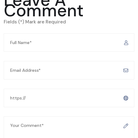
Leave A
Comment
Fields (*) Mark are Required