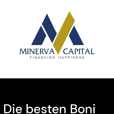
Die besten Boni