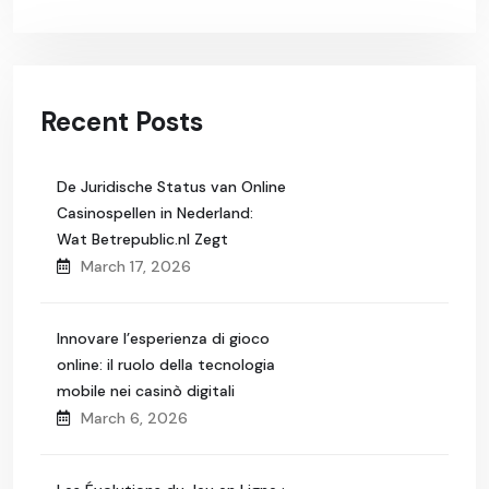
Recent Posts
De Juridische Status van Online
Casinospellen in Nederland:
Wat Betrepublic.nl Zegt
March 17, 2026
Innovare l’esperienza di gioco
online: il ruolo della tecnologia
mobile nei casinò digitali
March 6, 2026