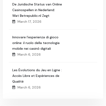
De Juridische Status van Online
Casinospellen in Nederland:
Wat Betrepublic.nl Zegt
March 17, 2026
Innovare l’esperienza di gioco
online: il ruolo della tecnologia
mobile nei casinò digitali
March 6, 2026
Les Évolutions du Jeu en Ligne :
Accès Libre et Expériences de
Qualité
March 6, 2026