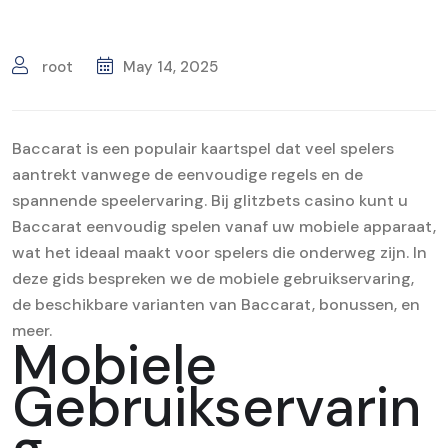
root
May 14, 2025
Baccarat is een populair kaartspel dat veel spelers
aantrekt vanwege de eenvoudige regels en de
spannende speelervaring. Bij
glitzbets casino
kunt u
Baccarat eenvoudig spelen vanaf uw mobiele apparaat,
wat het ideaal maakt voor spelers die onderweg zijn. In
deze gids bespreken we de mobiele gebruikservaring,
de beschikbare varianten van Baccarat, bonussen, en
meer.
Mobiele
Gebruikservarin