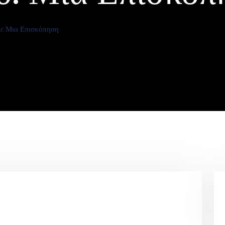
ου: Μια Επισκόπηση