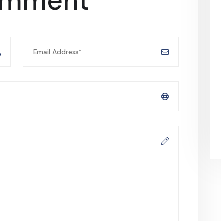
omment