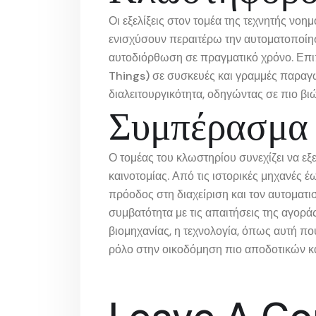
Οι εξελίξεις στον τομέα της τεχνητής νο
ενισχύσουν περαιτέρω την αυτοματοποίησ
αυτοδιόρθωση σε πραγματικό χρόνο. Επι
Things) σε συσκευές και γραμμές παραγω
διαλειτουργικότητα, οδηγώντας σε πιο βι
Συμπέρασμα
Ο τομέας του κλωστηρίου συνεχίζει να εξ
καινοτομίας. Από τις ιστορικές μηχανές 
πρόοδος στη διαχείριση και τον αυτοματι
συμβατότητα με τις απαιτήσεις της αγορ
βιομηχανίας, η τεχνολογία, όπως αυτή πο
ρόλο στην οικοδόμηση πιο αποδοτικών κ