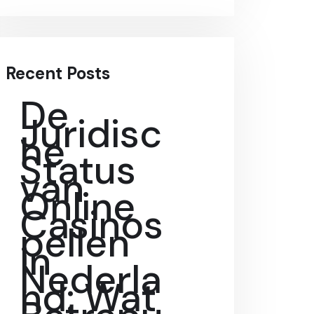
Recent Posts
De
Juridisc
he
Status
van
Online
Casinos
pellen
in
Nederla
nd: Wat