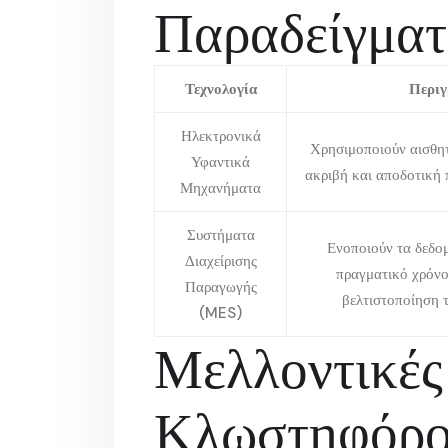
Παραδείγμα
Τεχνολογία
Περι
Ηλεκτρονικά
Χρησιμοποιούν αισθητ
Υφαντικά
ακριβή και αποδοτική
Μηχανήματα
Συστήματα
Ενοποιούν τα δεδο
Διαχείρισης
πραγματικό χρόνο
Παραγωγής
βελτιστοποίηση 
(MES)
Μελλοντικές
Κλωστηφόρο