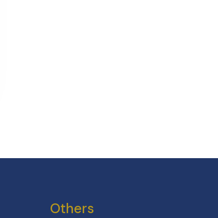
Others