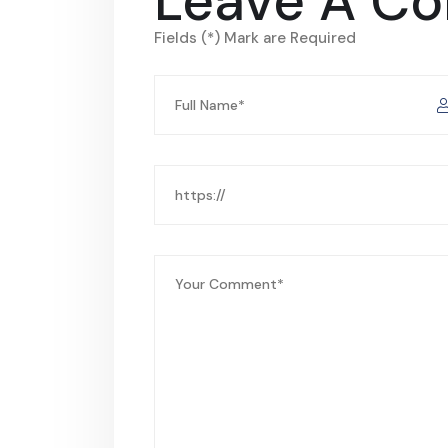
Leave A C
Fields (*) Mark are Required