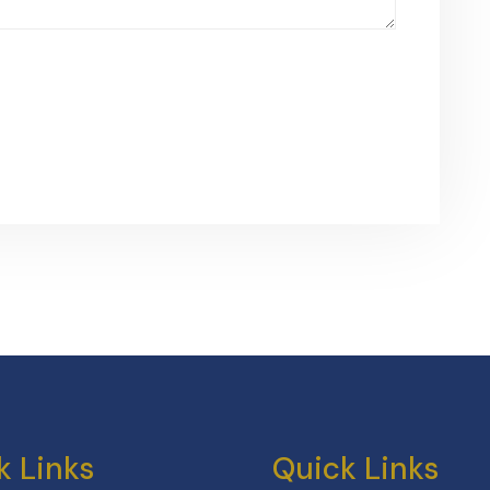
k Links
Quick Links