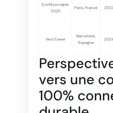
EcoSkyscraper
Paris, France
202
2025
Barcelone,
VertiTower
202
Espagne
Perspective
vers une c
100% conne
durable