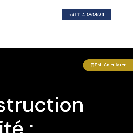
+91 11 41060624
EMI Calculator
struction
té :