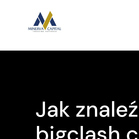
Jak znaleź
bigclash 