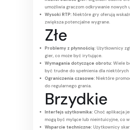
umożliwia graczom odkrywanie nowych 
Wysoki RTP:
Niektóre gry oferują wska
zwiększa potencjalne wygrane.
Złe
Problemy z płynnością:
Użytkownicy zgł
gier, co może być irytujące.
Wymagania dotyczące obrotu:
Wiele b
być trudne do spełnienia dla niektórych 
Ograniczenia czasowe:
Niektóre promoc
do regularnego grania.
Brzydkie
Interfejs użytkownika:
Choć aplikacja je
mogą być mylące lub nieintuicyjne, co w
Wsparcie techniczne:
Użytkownicy skarż