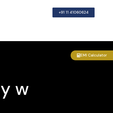
+91 11 41060624
EMI Calculator
ry w