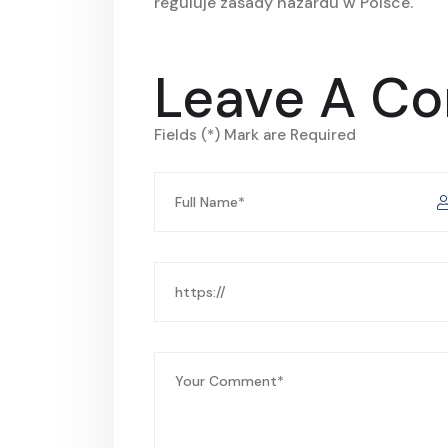
reguluje zasady hazardu w Polsce.
Leave A C
Fields (*) Mark are Required