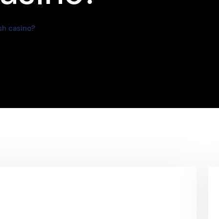
sh casino?