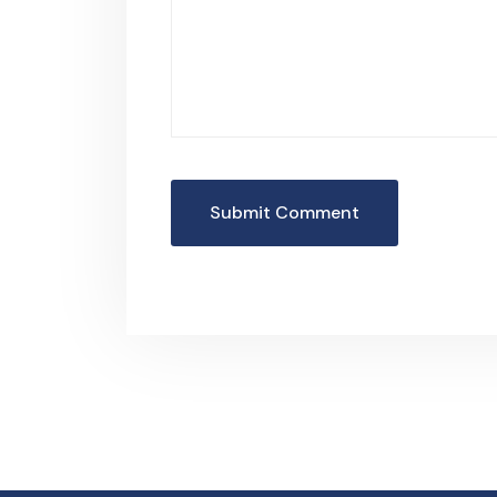
Submit Comment