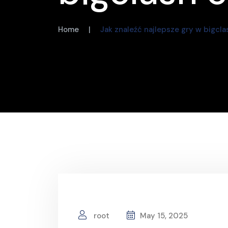
Home
|
Jak znaleźć najlepsze gry w bigcla
root
May 15, 2025