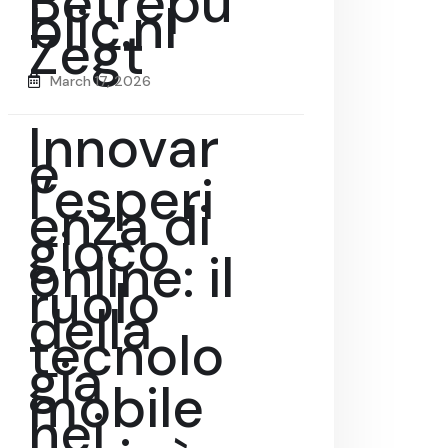
Betrepu
blic.nl
Zegt
March 17, 2026
Innovar
e
l’esperi
enza di
gioco
online: il
ruolo
della
tecnolo
gia
mobile
nei