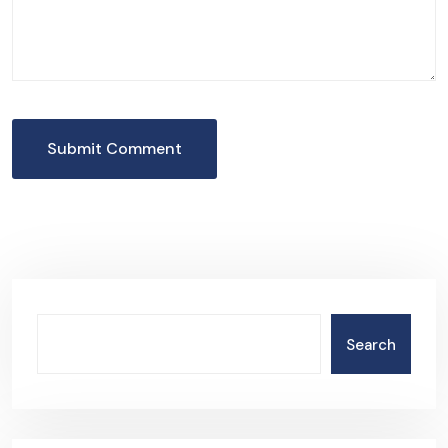
Submit Comment
Search