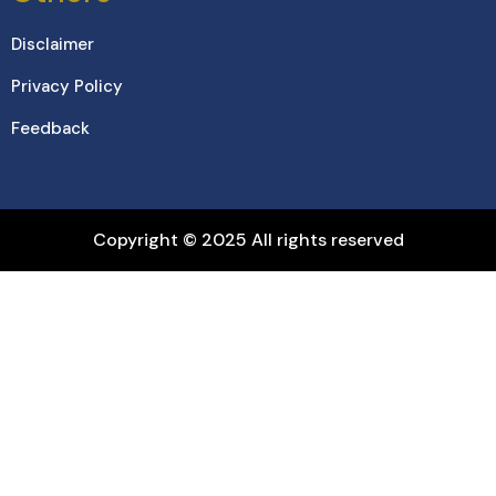
Disclaimer
Privacy Policy
Feedback
Copyright © 2025 All rights reserved