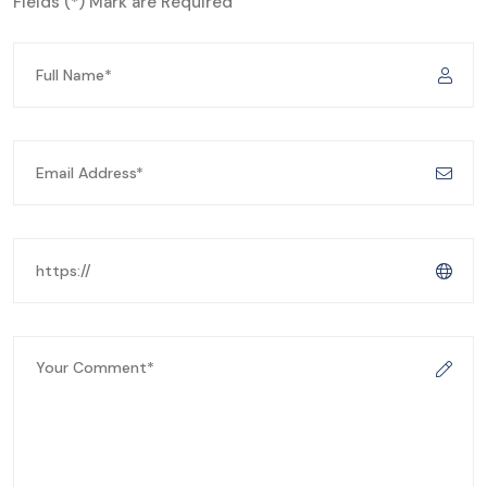
Fields (*) Mark are Required