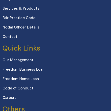
Services & Products
Fair Practice Code
Nodal Officer Details
Contact
Quick Links
Our Management
Freedom Business Loan
Freedom Home Loan
Code of Conduct
Careers
Others