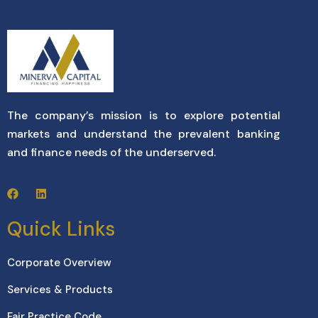
The company’s mission is to explore potential
markets and understand the prevalent banking
and finance needs of the underserved.
Quick Links
Corporate Overview
Services & Products
Fair Practice Code