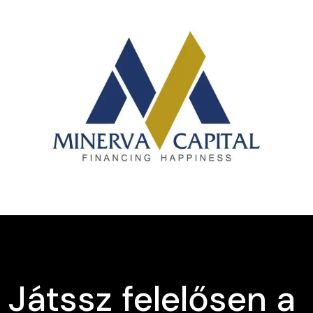
Játssz felelősen a