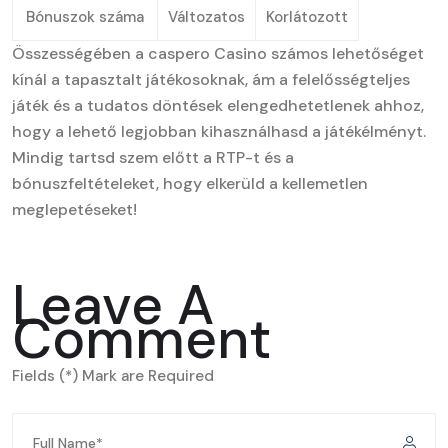
Bónuszok száma
Változatos
Korlátozott
Összességében a
caspero
Casino számos lehetőséget
kínál a tapasztalt játékosoknak, ám a felelősségteljes
játék és a tudatos döntések elengedhetetlenek ahhoz,
hogy a lehető legjobban kihasználhasd a játékélményt.
Mindig tartsd szem előtt a RTP-t és a
bónuszfeltételeket, hogy elkerüld a kellemetlen
meglepetéseket!
Leave A
Comment
Fields (*) Mark are Required