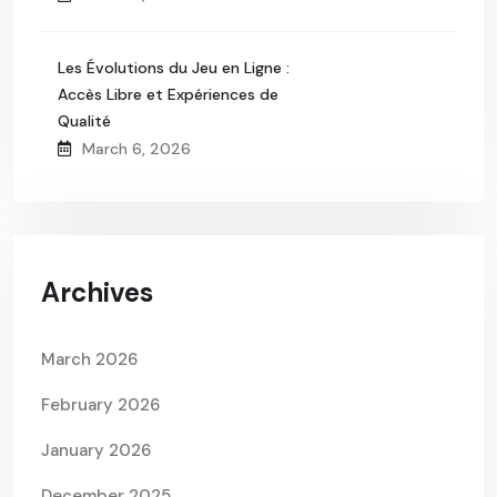
Les Évolutions du Jeu en Ligne :
Accès Libre et Expériences de
Qualité
March 6, 2026
Archives
March 2026
February 2026
January 2026
December 2025