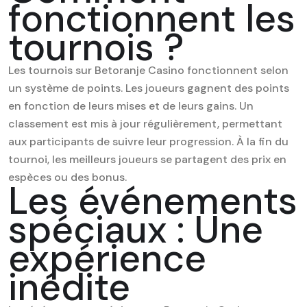
fonctionnent les
tournois ?
Les tournois sur Betoranje Casino fonctionnent selon
un système de points. Les joueurs gagnent des points
en fonction de leurs mises et de leurs gains. Un
classement est mis à jour régulièrement, permettant
aux participants de suivre leur progression. À la fin du
tournoi, les meilleurs joueurs se partagent des prix en
espèces ou des bonus.
Les événements
spéciaux : Une
expérience
inédite