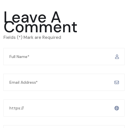
Leave A
Comment
Fields (*) Mark are Required