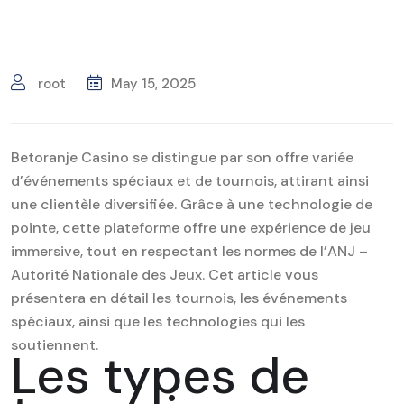
root
May 15, 2025
Betoranje Casino se distingue par son offre variée
d’événements spéciaux et de tournois, attirant ainsi
une clientèle diversifiée. Grâce à une technologie de
pointe, cette plateforme offre une expérience de jeu
immersive, tout en respectant les normes de l’
ANJ –
Autorité Nationale des Jeux
. Cet article vous
présentera en détail les tournois, les événements
spéciaux, ainsi que les technologies qui les
soutiennent.
Les types de