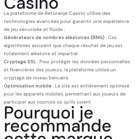
Casino
La plateforme de Betoranje Casino utilise des
technologies avancées pour garantir une expérience
de jeu sécurisée et fluide :
Générateurs de nombres aléatoires (RNG)
: Ces
algorithmes assurent que chaque résultat de jeu est
totalement aléatoire et impartial.
Cryptage SSL
: Pour protéger les données personnelles
et financières des joueurs, la plateforme utilise un
cryptage de niveau bancaire.
Optimisation mobile
: Le site est entièrement optimisé
pour les appareils mobiles, permettant aux joueurs de
participer aux tournois où qu’ils soient.
Pourquoi je
recommande
cette marque