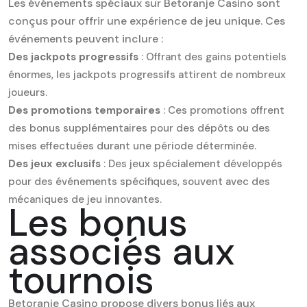
Les événements spéciaux sur Betoranje Casino sont
conçus pour offrir une expérience de jeu unique. Ces
événements peuvent inclure :
Des jackpots progressifs
: Offrant des gains potentiels
énormes, les jackpots progressifs attirent de nombreux
joueurs.
Des promotions temporaires
: Ces promotions offrent
des bonus supplémentaires pour des dépôts ou des
mises effectuées durant une période déterminée.
Des jeux exclusifs
: Des jeux spécialement développés
pour des événements spécifiques, souvent avec des
mécaniques de jeu innovantes.
Les bonus
associés aux
tournois
Betoranje Casino propose divers bonus liés aux