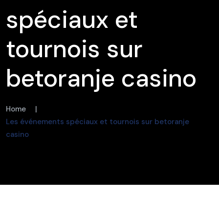
spéciaux et
tournois sur
betoranje casino
Home
|
Les événements spéciaux et tournois sur betoranje
casino