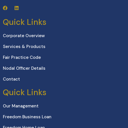
Quick Links
Corporate Overview
Services & Products
Fair Practice Code
Nodal Officer Details
Contact
Quick Links
Our Management
Freedom Business Loan
Freedom Home Loan