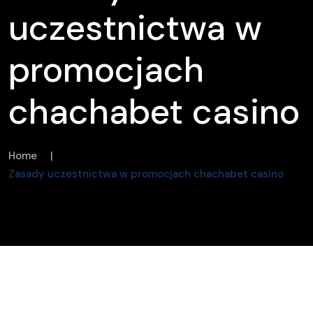
uczestnictwa w
promocjach
chachabet casino
Home
|
Zasady uczestnictwa w promocjach chachabet casino