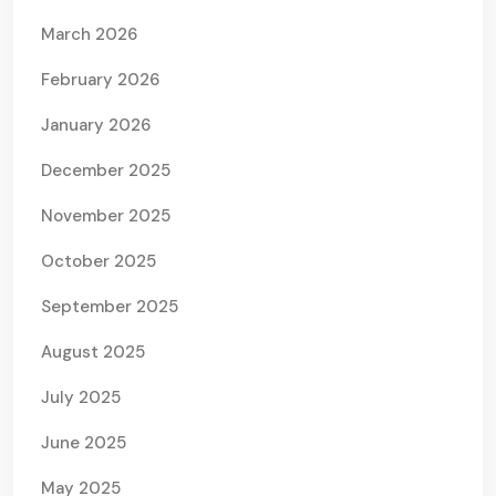
March 2026
February 2026
January 2026
December 2025
November 2025
October 2025
September 2025
August 2025
July 2025
June 2025
May 2025