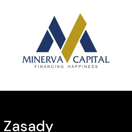
Zasady