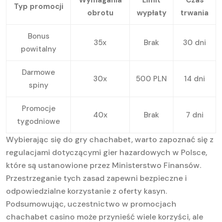
Wymagania
Limit
Czas
Typ promocji
obrotu
wypłaty
trwania
Bonus
35x
Brak
30 dni
powitalny
Darmowe
30x
500 PLN
14 dni
spiny
Promocje
40x
Brak
7 dni
tygodniowe
Wybierając się do
gry chachabet
, warto zapoznać się z
regulacjami dotyczącymi gier hazardowych w Polsce,
które są ustanowione przez Ministerstwo Finansów.
Przestrzeganie tych zasad zapewni bezpieczne i
odpowiedzialne korzystanie z oferty kasyn.
Podsumowując, uczestnictwo w promocjach
chachabet casino może przynieść wiele korzyści, ale