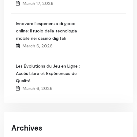
March 17, 2026
Innovare l’esperienza di gioco
online: il ruolo della tecnologia
mobile nei casinò digitali
March 6, 2026
Les Évolutions du Jeu en Ligne :
Accès Libre et Expériences de
Qualité
March 6, 2026
Archives