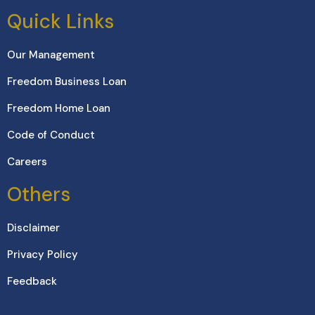
Quick Links
Our Management
Freedom Business Loan
Freedom Home Loan
Code of Conduct
Careers
Others
Disclaimer
Privacy Policy
Feedback