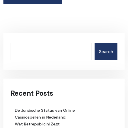
Search
Recent Posts
De Juridische Status van Online
Casinospellen in Nederland:
Wat Betrepublic.nl Zegt