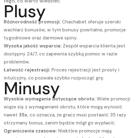
tego, co warto wiedzieć.
Plusy
Różnorodność promocji:
Chachabet oferuje szeroki
wachlarz bonusów, w tym bonusy powitalne, promocje
tygodniowe oraz darmowe spiny.
Wysoka jakość wsparcia:
Zespół wsparcia klienta jest
dostępny 24/7, co zapewnia szybką pomoc w razie
problemów.
Łatwość rejestracji:
Proces rejestracji jest prosty i
intuicyjny, co pozwala szybko rozpocząć grę.
Minusy
Wysokie wymagania dotyczące obrotu:
Wiele promocji
wiąże się z wymaganiami obrotu, które mogą wynosić
nawet
35x
, co oznacza, że gracz musi postawić 35 razy
otrzymany bonus, zanim będzie mógł go wypłacić.
Ograniczenia czasowe:
Niektóre promocje mają