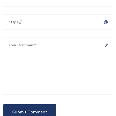
Submit Comment