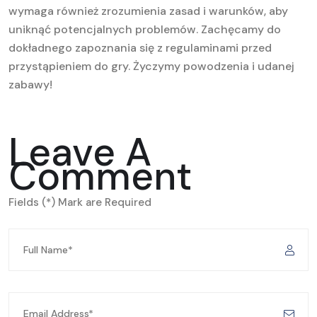
wymaga również zrozumienia zasad i warunków, aby
uniknąć potencjalnych problemów. Zachęcamy do
dokładnego zapoznania się z regulaminami przed
przystąpieniem do gry. Życzymy powodzenia i udanej
zabawy!
Leave A
Comment
Fields (*) Mark are Required